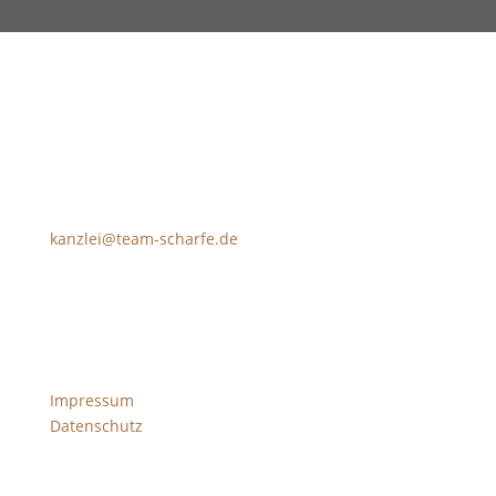
Prinz-Eugen-Weg 17
88400 Biberach
kanzlei@team-scharfe.de
T +49 7351 18018-0
Impressum
Datenschutz