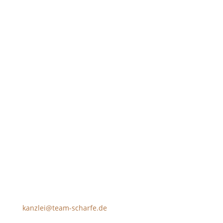
VIELEN DANK FÜR IHRE ANMELDUNG!
Abonnieren
Prinz-Eugen-Weg 17
88400 Biberach
kanzlei@team-scharfe.de
T +49 7351 18018-0