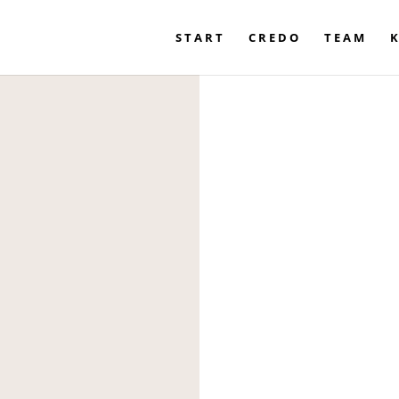
START
CREDO
TEAM