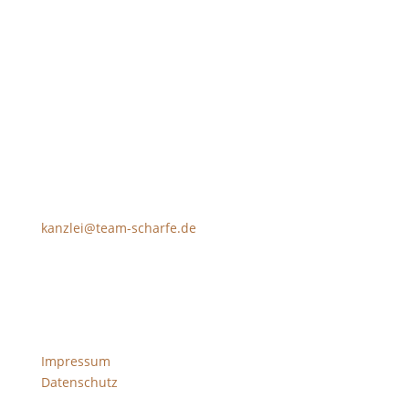
Prinz-Eugen-Weg 17
88400 Biberach
kanzlei@team-scharfe.de
T +49 7351 18018-0
Impressum
Datenschutz